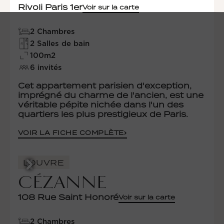
Rivoli Paris 1er
Voir sur la carte
2 Chambres
2 Salles de bain
100m2
6 invités
Cet appartement parisien d'exception,
imprégné du charme de l'ancien, est une
véritable pépite nichée dans l'un des
quartiers les plus prestigieux de Paris.
VOIR LA FICHE COMPLÈTE
LOUVRE
CÉZANNE
108 Rue Saint Honoré
Voir sur la carte
2 Chambres