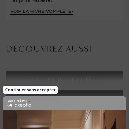
ou pour affaires.
VOIR LA FICHE COMPLÈTE
DÉCOUVREZ AUSSI
CHAMPS-ELYSÉES
SAINT-GERMAIN-DES-
PRÉS
OPÉRA